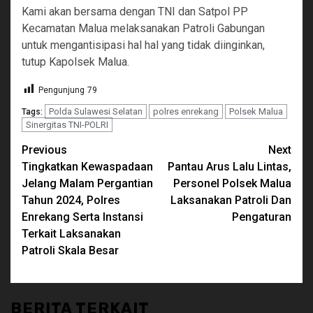
Kami akan bersama dengan TNI dan Satpol PP
Kecamatan Malua melaksanakan Patroli Gabungan
untuk mengantisipasi hal hal yang tidak diinginkan,
tutup Kapolsek Malua.
Pengunjung
79
Polda Sulawesi Selatan
polres enrekang
Polsek Malua
Tags:
Sinergitas TNI-POLRI
Continue
Previous
Next
Tingkatkan Kewaspadaan
Pantau Arus Lalu Lintas,
Reading
Jelang Malam Pergantian
Personel Polsek Malua
Tahun 2024, Polres
Laksanakan Patroli Dan
Enrekang Serta Instansi
Pengaturan
Terkait Laksanakan
Patroli Skala Besar
BERITA TERKAIT