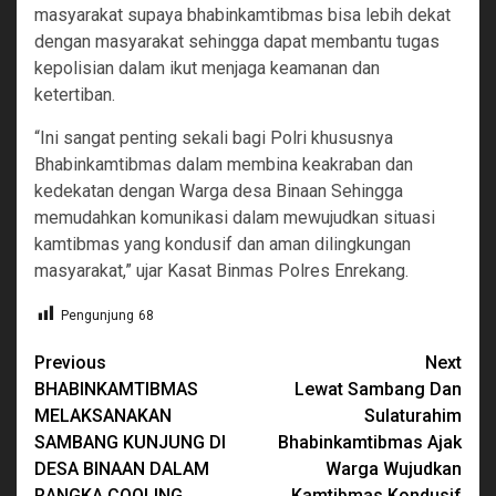
masyarakat supaya bhabinkamtibmas bisa lebih dekat
dengan masyarakat sehingga dapat membantu tugas
kepolisian dalam ikut menjaga keamanan dan
ketertiban.
“Ini sangat penting sekali bagi Polri khususnya
Bhabinkamtibmas dalam membina keakraban dan
kedekatan dengan Warga desa Binaan Sehingga
memudahkan komunikasi dalam mewujudkan situasi
kamtibmas yang kondusif dan aman dilingkungan
masyarakat,” ujar Kasat Binmas Polres Enrekang.
Pengunjung
68
Continue
Previous
Next
BHABINKAMTIBMAS
Lewat Sambang Dan
Reading
MELAKSANAKAN
Sulaturahim
SAMBANG KUNJUNG DI
Bhabinkamtibmas Ajak
DESA BINAAN DALAM
Warga Wujudkan
RANGKA COOLING
Kamtibmas Kondusif