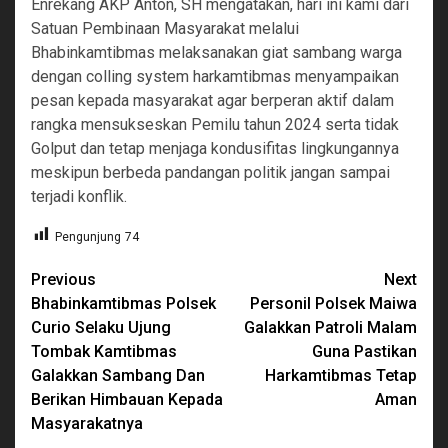
Enrekang AKP Anton, SH mengatakan, hari ini kami dari
Satuan Pembinaan Masyarakat melalui
Bhabinkamtibmas melaksanakan giat sambang warga
dengan colling system harkamtibmas menyampaikan
pesan kepada masyarakat agar berperan aktif dalam
rangka mensukseskan Pemilu tahun 2024 serta tidak
Golput dan tetap menjaga kondusifitas lingkungannya
meskipun berbeda pandangan politik jangan sampai
terjadi konflik.
Pengunjung
74
Continue
Previous
Next
Bhabinkamtibmas Polsek
Personil Polsek Maiwa
Reading
Curio Selaku Ujung
Galakkan Patroli Malam
Tombak Kamtibmas
Guna Pastikan
Galakkan Sambang Dan
Harkamtibmas Tetap
Berikan Himbauan Kepada
Aman
Masyarakatnya