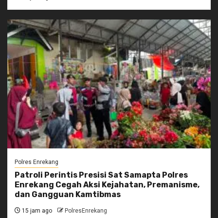
Polres Enrekang
Patroli Perintis Presisi Sat Samapta Polres
Enrekang Cegah Aksi Kejahatan, Premanisme,
dan Gangguan Kamtibmas
15 jam ago
PolresEnrekang