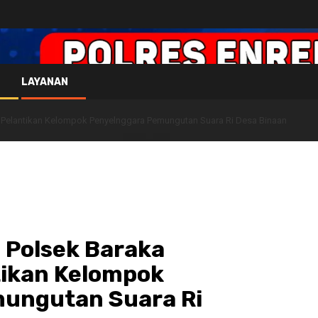
LAYANAN
Pelantikan Kelompok Penyelnggara Pemungutan Suara Ri Desa Binaan
Polsek Baraka
tikan Kelompok
ungutan Suara Ri