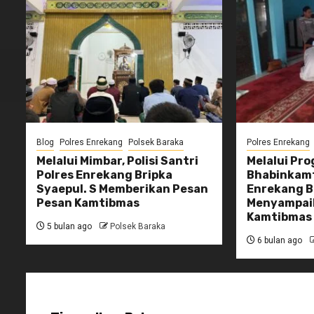
Blog
Polres Enrekang
Polsek Baraka
Polres Enrekang
Melalui Mimbar, Polisi Santri
Melalui Pro
Polres Enrekang Bripka
Bhabinkamt
Syaepul. S Memberikan Pesan
Enrekang Br
Pesan Kamtibmas
Menyampai
Kamtibmas
5 bulan ago
Polsek Baraka
6 bulan ago