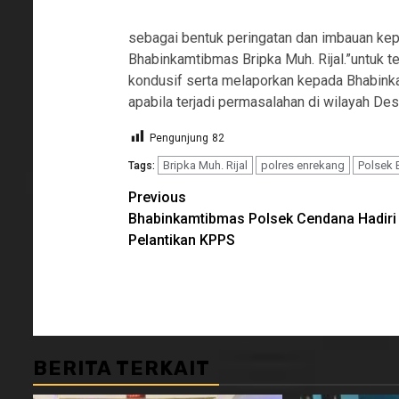
sebagai bentuk peringatan dan imbauan k
Bhabinkamtibmas Bripka Muh. Rijal.”untuk 
kondusif serta melaporkan kepada Bhabink
apabila terjadi permasalahan di wilayah De
Pengunjung
82
Bripka Muh. Rijal
polres enrekang
Polsek 
Tags:
Continue
Previous
Bhabinkamtibmas Polsek Cendana Hadiri
Reading
Pelantikan KPPS
BERITA TERKAIT