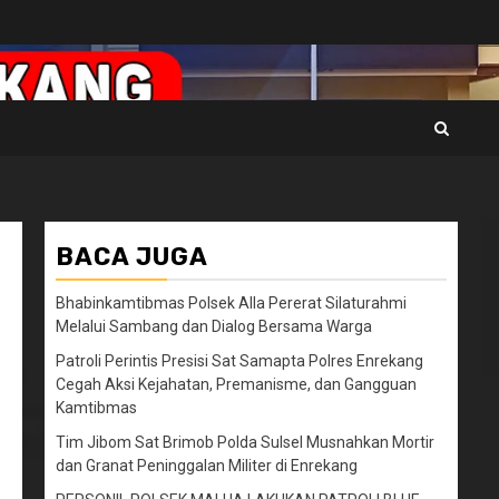
BACA JUGA
Bhabinkamtibmas Polsek Alla Pererat Silaturahmi
Melalui Sambang dan Dialog Bersama Warga
Patroli Perintis Presisi Sat Samapta Polres Enrekang
Cegah Aksi Kejahatan, Premanisme, dan Gangguan
Kamtibmas
Tim Jibom Sat Brimob Polda Sulsel Musnahkan Mortir
dan Granat Peninggalan Militer di Enrekang