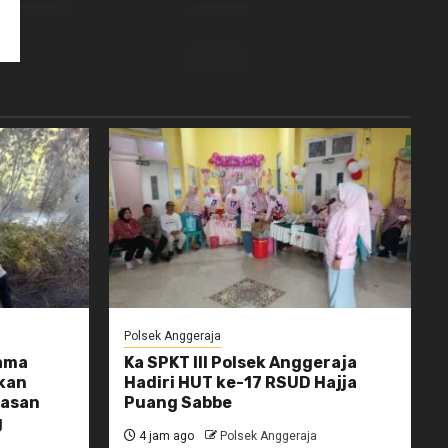
Polsek Anggeraja
ama
Ka SPKT III Polsek Anggeraja
kan
Hadiri HUT ke-17 RSUD Hajja
wasan
Puang Sabbe
g
4 jam ago
Polsek Anggeraja