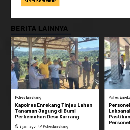
BERITA LAINNYA
Polres Enrekang
Polres Enrek
Kapolres Enrekang Tinjau Lahan
Personel
Tanaman Jagung di Bumi
Laksanak
Perkemahan Desa Karrang
Pastikan
Persone
3 jam ago
PolresEnrekang