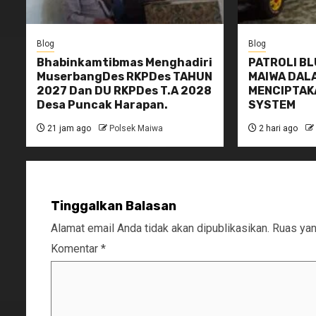
Blog
Blog
Bhabinkamtibmas Menghadiri
PATROLI BL
MuserbangDes RKPDes TAHUN
MAIWA DAL
2027 Dan DU RKPDes T.A 2028
MENCIPTAK
Desa Puncak Harapan.
SYSTEM
21 jam ago
Polsek Maiwa
2 hari ago
Tinggalkan Balasan
Alamat email Anda tidak akan dipublikasikan.
Ruas yan
Komentar
*