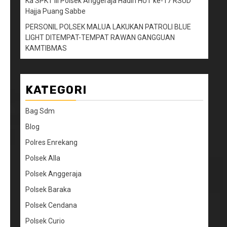
Ka SPKT III Polsek Anggeraja Hadiri HUT ke-17 RSUD
Hajja Puang Sabbe
PERSONIL POLSEK MALUA LAKUKAN PATROLI BLUE
LIGHT DITEMPAT-TEMPAT RAWAN GANGGUAN
KAMTIBMAS
KATEGORI
Bag Sdm
Blog
Polres Enrekang
Polsek Alla
Polsek Anggeraja
Polsek Baraka
Polsek Cendana
Polsek Curio