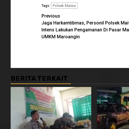
Polsek Maiwa
Tags:
Continue
Previous
Jaga Harkamtibmas, Personil Polsek Ma
Reading
Intens Lakukan Pengamanan Di Pasar M
UMKM Maroangin
BERITA TERKAIT