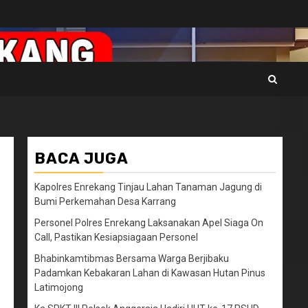
BACA JUGA
Kapolres Enrekang Tinjau Lahan Tanaman Jagung di
Bumi Perkemahan Desa Karrang
Personel Polres Enrekang Laksanakan Apel Siaga On
Call, Pastikan Kesiapsiagaan Personel
Bhabinkamtibmas Bersama Warga Berjibaku
Padamkan Kebakaran Lahan di Kawasan Hutan Pinus
Latimojong