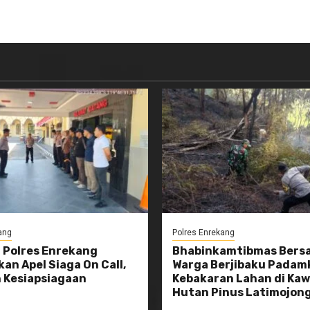
ang
Polres Enrekang
 Polres Enrekang
Bhabinkamtibmas Bers
an Apel Siaga On Call,
Warga Berjibaku Padam
 Kesiapsiagaan
Kebakaran Lahan di Ka
l
Hutan Pinus Latimojon