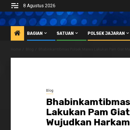
Skip
8 Agustus 2026
to
content
BAGIAN
SATUAN
POLSEK JAJARAN
Home
Blog
Bhabinkamtibmas Polsek Maiwa Lakukan Pam Giat M
Blog
Bhabinkamtibmas
Lakukan Pam Giat
Wujudkan Harkam