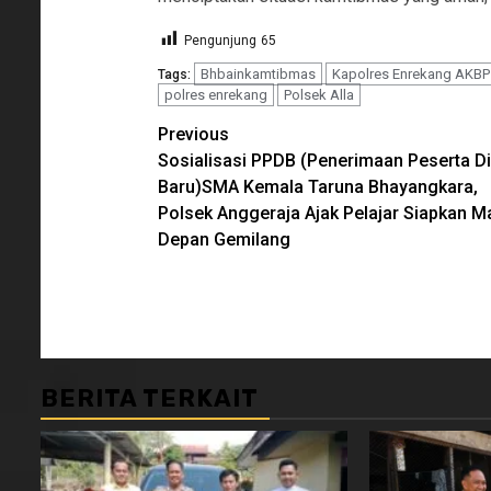
Pengunjung
65
Bhbainkamtibmas
Kapolres Enrekang AKBP H
Tags:
polres enrekang
Polsek Alla
Continue
Previous
Sosialisasi PPDB (Penerimaan Peserta Di
Reading
Baru)SMA Kemala Taruna Bhayangkara,
Polsek Anggeraja Ajak Pelajar Siapkan M
Depan Gemilang
BERITA TERKAIT