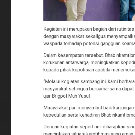
Kegiatan ini merupakan bagian dari rutini
dengan masyarakat sekaligus menyampaika
waspada terhadap potensi gangguan keamana
Dalam kesempatan tersebut, Bhabinkamtib
kerukunan antarwarga, meningkatkan kepedu
kepada pihak kepolisian apabila menemukan
“Melalui kegiatan sambang ini, kami berharap
masyarakat sehingga bersama-sama dapat m
ujar Brigpol Muh Yusuf.
Masyarakat pun menyambut baik kunjungan 
kepedulian serta kehadiran Bhabinkamtibma
Dengan kegiatan seperti ini, diharapkan sin
menciptakan situasi kamtibmas yang aman, t