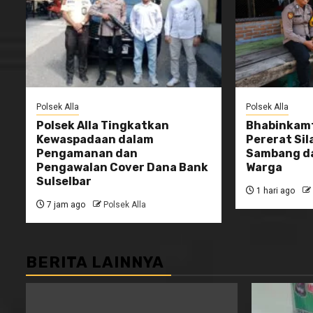
Polsek Alla
Polsek Alla
Polsek Alla Tingkatkan
Bhabinkamt
Kewaspadaan dalam
Pererat Sil
Pengamanan dan
Sambang da
Pengawalan Cover Dana Bank
Warga
Sulselbar
1 hari ago
7 jam ago
Polsek Alla
BERITA LAINNYA