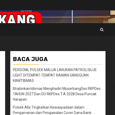
BACA JUGA
PERSONIL POLSEK MALUA LAKUKAN PATROLI BLUE
LIGHT DITEMPAT-TEMPAT RAWAN GANGGUAN
KAMTIBMAS
Bhabinkamtibmas Menghadiri MuserbangDes RKPDes
TAHUN 2027 Dan DU RKPDes T.A 2028 Desa Puncak
Harapan.
Polsek Alla Tingkatkan Kewaspadaan dalam
Pengamanan dan Pengawalan Cover Dana Bank