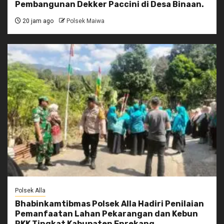
Pembangunan Dekker Paccini di Desa Binaan.
20 jam ago
Polsek Maiwa
Polsek Alla
Bhabinkamtibmas Polsek Alla Hadiri Penilaian
Pemanfaatan Lahan Pekarangan dan Kebun
PKK Tingkat Kabupaten Enrekang