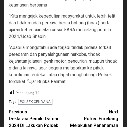
keamanan bersama
“Kita mengajak kepedulian masyarakat untuk lebih teliti
dan tidak mudah percaya berita bohong (hoax) serta
ujaran kebencian atau unsur SARA menjelang pemilu
2024,”Ucap Bhabin
“Apabila mengetahui ada terjadi tindak pidana terkait
peredaran dan penyalahgunaan narkoba, tindak
kejahatan jalanan, genk motor, pencurian, maupun tindak
pidana lainnya, agar segera melaporkan ke pihak
kepolisian terdekat, atau dapat menghubungi Polsek
terdekat. “Ujar Bripka Rahmat.
Pengunjung
70
POLSEK CENDANA
Tags:
Continue
Previous
Next
Deklarasi Pemilu Damai
Polres Enrekang
Reading
2024 Di Lakukan Polsek
Melakukan Penanaman