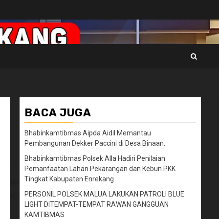
BACA JUGA
Bhabinkamtibmas Aipda Aidil Memantau
Pembangunan Dekker Paccini di Desa Binaan.
Bhabinkamtibmas Polsek Alla Hadiri Penilaian
Pemanfaatan Lahan Pekarangan dan Kebun PKK
Tingkat Kabupaten Enrekang
PERSONIL POLSEK MALUA LAKUKAN PATROLI BLUE
LIGHT DITEMPAT-TEMPAT RAWAN GANGGUAN
KAMTIBMAS