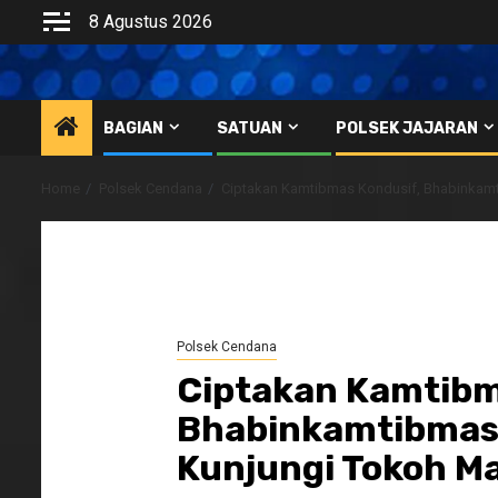
Skip
8 Agustus 2026
to
content
BAGIAN
SATUAN
POLSEK JAJARAN
Home
Polsek Cendana
Ciptakan Kamtibmas Kondusif, Bhabinkam
Polsek Cendana
Ciptakan Kamtibm
Bhabinkamtibmas 
Kunjungi Tokoh M