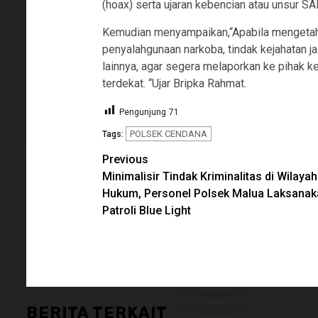
(hoax) serta ujaran kebencian atau unsur 
Kemudian menyampaikan,“Apabila mengetahui 
penyalahgunaan narkoba, tindak kejahatan ja
lainnya, agar segera melaporkan ke pihak k
terdekat. “Ujar Bripka Rahmat.
Pengunjung
71
POLSEK CENDANA
Tags:
Continue
Previous
Minimalisir Tindak Kriminalitas di Wilayah
Reading
Hukum, Personel Polsek Malua Laksanak
Patroli Blue Light
BERITA TERKAIT