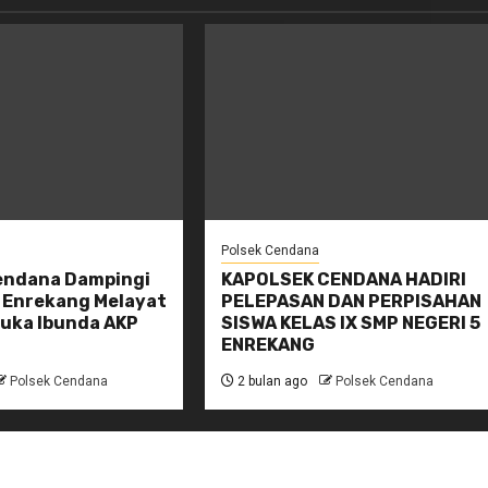
Polsek Cendana
endana Dampingi
KAPOLSEK CENDANA HADIRI
 Enrekang Melayat
PELEPASAN DAN PERPISAHAN
uka Ibunda AKP
SISWA KELAS IX SMP NEGERI 5
ENREKANG
Polsek Cendana
2 bulan ago
Polsek Cendana