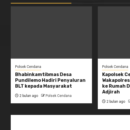
Polsek Cendana
Polsek Cendana
Bhabinkamtibmas Desa
Kapolsek C
Pundilemo Hadiri Penyaluran
Wakapolres
BLT kepada Masyarakat
ke Rumah D
Adjirah
2 bulan ago
Polsek Cendana
2 bulan ago