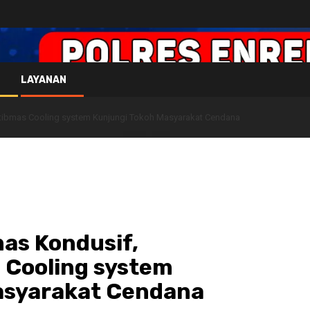
LAYANAN
tibmas Cooling system Kunjungi Tokoh Masyarakat Cendana
as Kondusif,
Cooling system
asyarakat Cendana