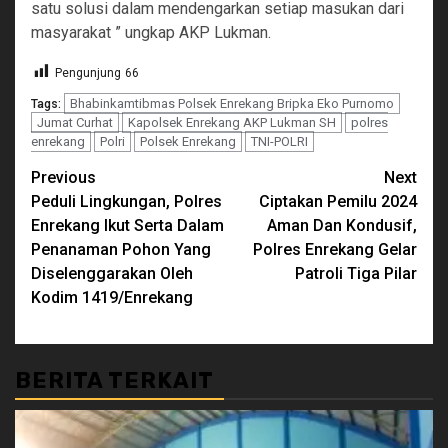
satu solusi dalam mendengarkan setiap masukan dari
masyarakat ” ungkap AKP Lukman.
Pengunjung
66
Bhabinkamtibmas Polsek Enrekang Bripka Eko Purnomo
Tags:
Jumat Curhat
Kapolsek Enrekang AKP Lukman SH
polres
enrekang
Polri
Polsek Enrekang
TNI-POLRI
Continue
Previous
Next
Peduli Lingkungan, Polres
Ciptakan Pemilu 2024
Reading
Enrekang Ikut Serta Dalam
Aman Dan Kondusif,
Penanaman Pohon Yang
Polres Enrekang Gelar
Diselenggarakan Oleh
Patroli Tiga Pilar
Kodim 1419/Enrekang
BERITA TERKAIT