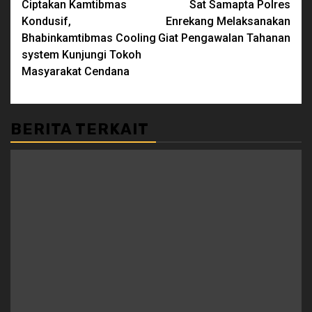
Ciptakan Kamtibmas
Sat Samapta Polres
Reading
Kondusif,
Enrekang Melaksanakan
Bhabinkamtibmas Cooling
Giat Pengawalan Tahanan
system Kunjungi Tokoh
Masyarakat Cendana
BERITA TERKAIT