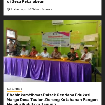
di Desa Pekalobean
1 tahun ago
Satuan Binmas
Sat Binmas
Bhabinkamtibmas Polsek Cendana Edukasi
Warga Desa Taulan, Dorong Ketahanan Pangan
Melalui Budidaya Jagung