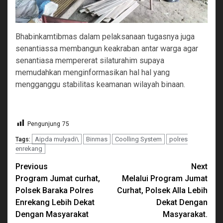
Bhabinkamtibmas dalam pelaksanaan tugasnya juga
senantiassa membangun keakraban antar warga agar
senantiasa mempererat silaturahim supaya
memudahkan menginformasikan hal hal yang
mengganggu stabilitas keamanan wilayah binaan.
Pengunjung
75
Aipda mulyadi\
Binmas
Coolling System
polres
Tags:
enrekang
Continue
Previous
Next
Program Jumat curhat,
Melalui Program Jumat
Reading
Polsek Baraka Polres
Curhat, Polsek Alla Lebih
Enrekang Lebih Dekat
Dekat Dengan
Dengan Masyarakat
Masyarakat.