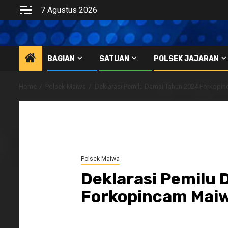
Skip
7 Agustus 2026
to
content
BAGIAN
SATUAN
POLSEK JAJARAN
Home
Polsek Maiwa
Deklarasi Pemilu Damai Tahun 2024 Forkopi
Polsek Maiwa
Deklarasi Pemilu
Forkopincam Mai