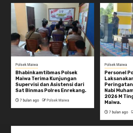
Polsek Maiwa
Polsek Maiwa
Bhabinkamtibmas Polsek
Personel P
Maiwa Terima Kunjungan
Laksanaka
Supervisi dan Asistensi dari
Peringatan 
Sat Binmas Polres Enrekang.
Nabi Muham
2026 M Tin
7 bulan ago
Polsek Maiwa
Maiwa.
7 bulan ago