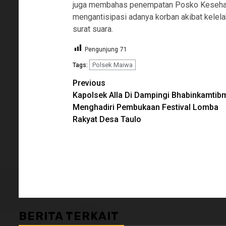
juga membahas penempatan Posko Kesehata
mengantisipasi adanya korban akibat kelela
surat suara.
Pengunjung
71
Polsek Maiwa
Tags:
Continue
Previous
Kapolsek Alla Di Dampingi Bhabinkamtib
Reading
Menghadiri Pembukaan Festival Lomba
Rakyat Desa Taulo
BERITA TERKAIT