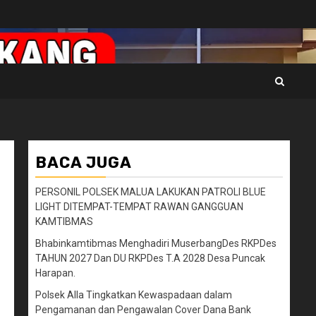
BACA JUGA
PERSONIL POLSEK MALUA LAKUKAN PATROLI BLUE
LIGHT DITEMPAT-TEMPAT RAWAN GANGGUAN
KAMTIBMAS
Bhabinkamtibmas Menghadiri MuserbangDes RKPDes
TAHUN 2027 Dan DU RKPDes T.A 2028 Desa Puncak
Harapan.
Polsek Alla Tingkatkan Kewaspadaan dalam
Pengamanan dan Pengawalan Cover Dana Bank