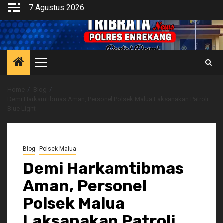
Skip
7 Agustus 2026
to
content
Primary
Menu
Home
Blog
Demi Harkamtibmas Aman, Personel Polsek Malua Laksanakan Patroli
Blue Light
Blog
Polsek Malua
Demi Harkamtibmas
Aman, Personel
Polsek Malua
Laksanakan Patroli