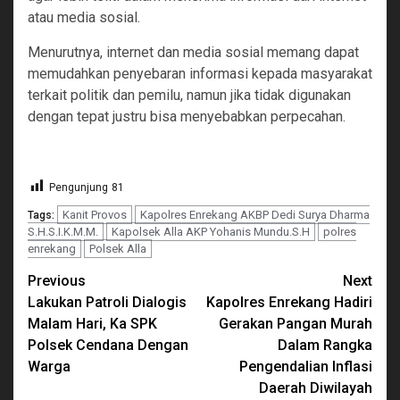
atau media sosial.
Menurutnya, internet dan media sosial memang dapat
memudahkan penyebaran informasi kepada masyarakat
terkait politik dan pemilu, namun jika tidak digunakan
dengan tepat justru bisa menyebabkan perpecahan.
Pengunjung
81
Kanit Provos
Kapolres Enrekang AKBP Dedi Surya Dharma
Tags:
S.H.S.I.K.M.M.
Kapolsek Alla AKP Yohanis Mundu.S.H
polres
enrekang
Polsek Alla
Continue
Previous
Next
Lakukan Patroli Dialogis
Kapolres Enrekang Hadiri
Reading
Malam Hari, Ka SPK
Gerakan Pangan Murah
Polsek Cendana Dengan
Dalam Rangka
Warga
Pengendalian Inflasi
Daerah Diwilayah