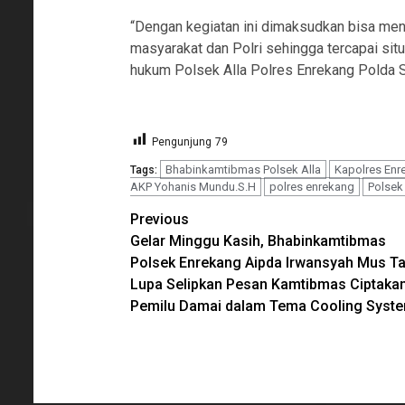
“Dengan kegiatan ini dimaksudkan bisa menj
masyarakat dan Polri sehingga tercapai si
hukum Polsek Alla Polres Enrekang Polda S
Pengunjung
79
Bhabinkamtibmas Polsek Alla
Kapolres Enr
Tags:
AKP Yohanis Mundu.S.H
polres enrekang
Polsek 
Continue
Previous
Gelar Minggu Kasih, Bhabinkamtibmas
Reading
Polsek Enrekang Aipda Irwansyah Mus T
Lupa Selipkan Pesan Kamtibmas Ciptaka
Pemilu Damai dalam Tema Cooling Syst