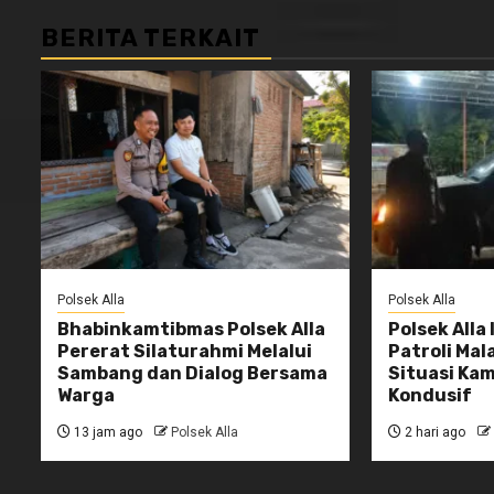
BERITA TERKAIT
Polsek Alla
Polsek Alla
Bhabinkamtibmas Polsek Alla
Polsek Alla
Pererat Silaturahmi Melalui
Patroli Ma
Sambang dan Dialog Bersama
Situasi Ka
Warga
Kondusif
13 jam ago
Polsek Alla
2 hari ago