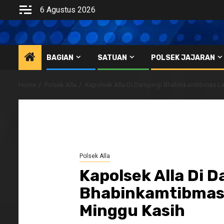
Skip
6 Agustus 2026
to
content
BAGIAN
SATUAN
POLSEK JAJARAN
Home
Polsek Alla
Kapolsek Alla Di Dampingi Bhabinkamtibmas L
Polsek Alla
Kapolsek Alla Di 
Bhabinkamtibmas
Minggu Kasih