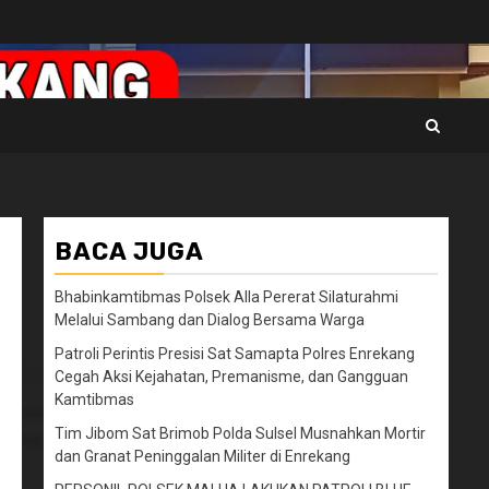
BACA JUGA
Bhabinkamtibmas Polsek Alla Pererat Silaturahmi
Melalui Sambang dan Dialog Bersama Warga
Patroli Perintis Presisi Sat Samapta Polres Enrekang
Cegah Aksi Kejahatan, Premanisme, dan Gangguan
Kamtibmas
Tim Jibom Sat Brimob Polda Sulsel Musnahkan Mortir
dan Granat Peninggalan Militer di Enrekang