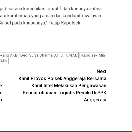
adi sarana komunikasi positif dan kontinyu antara
tuasi kamtibmas yang aman dan kondusif diwilayah
ulsel pada khususnya.” Tutup Kapolsek
ekang AKBP Dedi Surya Dharma S.H.S.I.K.M.M.
Kapolsek Alla
Alla
Next
Kanit Provos Polsek Anggeraja Bersama
ak
Kanit Intel Melakukan Pengawasan
n
Pendistribusian Logistik Pemilu Di PPK
em
Anggeraja