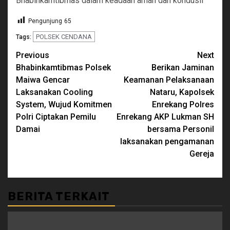
Bhabinkamtibmas dalam keadaan aman dan kondusif
Pengunjung
65
POLSEK CENDANA
Tags:
Continue
Previous
Next
Bhabinkamtibmas Polsek
Berikan Jaminan
Reading
Maiwa Gencar
Keamanan Pelaksanaan
Laksanakan Cooling
Nataru, Kapolsek
System, Wujud Komitmen
Enrekang Polres
Polri Ciptakan Pemilu
Enrekang AKP Lukman SH
Damai
bersama Personil
laksanakan pengamanan
Gereja
BERITA TERKAIT