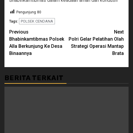
Bhabinkamtibmas dalam keadaan aman dan kondusif
Pengunjung
80
POLSEK CENDANA
Tags:
Continue
Previous
Next
Bhabinkamtibmas Polsek
Polri Gelar Pelatihan Olah
Reading
Alla Berkunjung Ke Desa
Strategi Operasi Mantap
Binaannya
Brata
BERITA TERKAIT