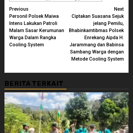
Continue
Previous
Next
Personil Polsek Maiwa
Ciptakan Suasana Sejuk
Reading
Intens Lakukan Patroli
jelang Pemilu,
Malam Sasar Kerumunan
Bhabinkamtibmas Polsek
Warga Dalam Rangka
Enrekang Aipda H.
Cooling System
Jarammang dan Babinsa
Sambang Warga dengan
Metode Cooling System
BERITA TERKAIT