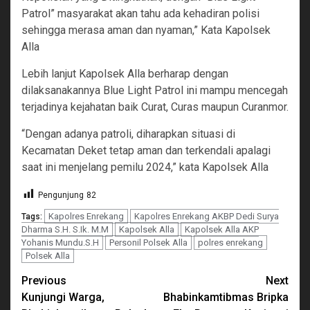
Patrol” masyarakat akan tahu ada kehadiran polisi
sehingga merasa aman dan nyaman,” Kata Kapolsek
Alla
Lebih lanjut Kapolsek Alla berharap dengan
dilaksanakannya Blue Light Patrol ini mampu mencegah
terjadinya kejahatan baik Curat, Curas maupun Curanmor.
“Dengan adanya patroli, diharapkan situasi di
Kecamatan Deket tetap aman dan terkendali apalagi
saat ini menjelang pemilu 2024,” kata Kapolsek Alla
Pengunjung
82
Kapolres Enrekang
Kapolres Enrekang AKBP Dedi Surya
Tags:
Dharma S.H. S.Ik. M.M
Kapolsek Alla
Kapolsek Alla AKP
Yohanis Mundu.S.H
Personil Polsek Alla
polres enrekang
Polsek Alla
Continue
Previous
Next
Kunjungi Warga,
Bhabinkamtibmas Bripka
Reading