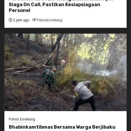
Siaga On Call, Pastikan Kesiapsiagaan
Personel
2 jam ago
PolresEnrekang
Polres Enrekang
Bhabinkamtibmas Bersama Warga Berjibaku