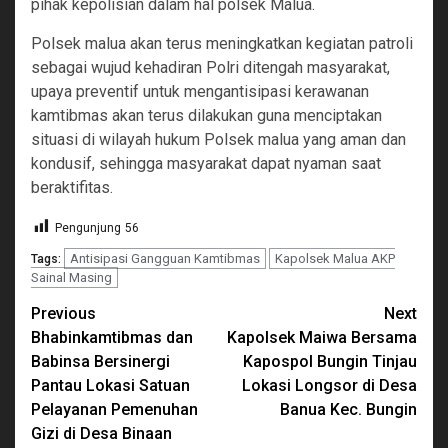
pihak kepolisian dalam hal polsek Malua.
‎Polsek malua akan terus meningkatkan kegiatan patroli
sebagai wujud kehadiran Polri ditengah masyarakat,
upaya preventif untuk mengantisipasi kerawanan
kamtibmas akan terus dilakukan guna menciptakan
situasi di wilayah hukum Polsek malua yang aman dan
kondusif, sehingga masyarakat dapat nyaman saat
beraktifitas.
Pengunjung
56
Antisipasi Gangguan Kamtibmas
Kapolsek Malua AKP
Tags:
Sainal Masing
Continue
Previous
Next
Bhabinkamtibmas dan
Kapolsek Maiwa Bersama
Reading
Babinsa Bersinergi
Kapospol Bungin Tinjau
Pantau Lokasi Satuan
Lokasi Longsor di Desa
Pelayanan Pemenuhan
Banua Kec. Bungin
Gizi di Desa Binaan