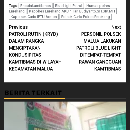
Bhabinkamtibmas
Blue Light Patrol
Humas polres
Tags:
Enrekang
Kapolres Enrekang AKBP Hari Budiyanto.SH.SIK.MH
Kapolsek Curio IPTU Armon
Polsek Curio Polres Enrekang
Continue
Previous
Next
PATROLI RUTIN (KRYD)
PERSONIL POLSEK
Reading
DALAM RANGKA
MALUA LAKUKAN
MENCIPTAKAN
PATROLI BLUE LIGHT
KONDUSIPITAS
DITEMPAT-TEMPAT
KAMTIBMAS DI WILAYAH
RAWAN GANGGUAN
KECAMATAN MALUA
KAMTIBMAS
BERITA TERKAIT