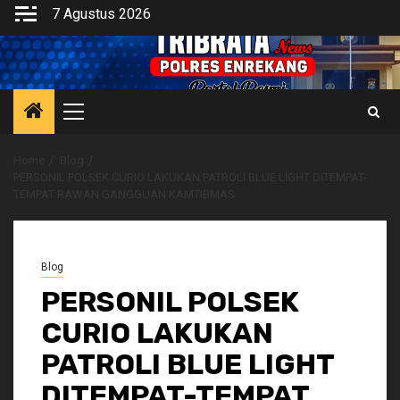
Skip
7 Agustus 2026
to
content
Primary
Menu
Home
Blog
PERSONIL POLSEK CURIO LAKUKAN PATROLI BLUE LIGHT DITEMPAT-
TEMPAT RAWAN GANGGUAN KAMTIBMAS
Blog
PERSONIL POLSEK
CURIO LAKUKAN
PATROLI BLUE LIGHT
DITEMPAT-TEMPAT