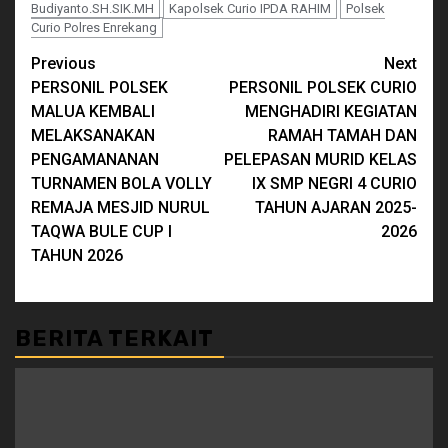
Budiyanto.SH.SIK.MH
Kapolsek Curio IPDA RAHIM
Polsek
Curio Polres Enrekang
Continue
Previous
Next
PERSONIL POLSEK
PERSONIL POLSEK CURIO
Reading
MALUA KEMBALI
MENGHADIRI KEGIATAN
MELAKSANAKAN
RAMAH TAMAH DAN
PENGAMANANAN
PELEPASAN MURID KELAS
TURNAMEN BOLA VOLLY
IX SMP NEGRI 4 CURIO
REMAJA MESJID NURUL
TAHUN AJARAN 2025-
TAQWA BULE CUP I
2026
TAHUN 2026
BERITA TERKAIT