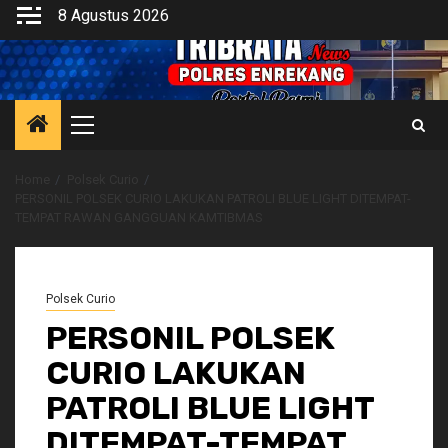
Skip
8 Agustus 2026
to
content
Primary
Menu
Home
Polsek Curio
PERSONIL POLSEK CURIO LAKUKAN PATROLI BLUE LIGHT DITEMPAT-
TEMPAT RAWAN GANGGUAN KAMTIBMAS
Polsek Curio
PERSONIL POLSEK
CURIO LAKUKAN
PATROLI BLUE LIGHT
DITEMPAT-TEMPAT