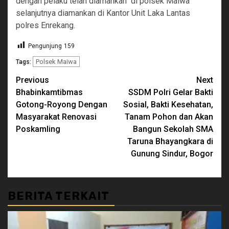
dengan pelaku telah diamankan di polsek Maiwa
selanjutnya diamankan di Kantor Unit Laka Lantas
polres Enrekang.
Pengunjung
159
Polsek Maiwa
Tags:
Continue
Previous
Next
Bhabinkamtibmas
SSDM Polri Gelar Bakti
Reading
Gotong-Royong Dengan
Sosial, Bakti Kesehatan,
Masyarakat Renovasi
Tanam Pohon dan Akan
Poskamling
Bangun Sekolah SMA
Taruna Bhayangkara di
Gunung Sindur, Bogor
BERITA TERKAIT