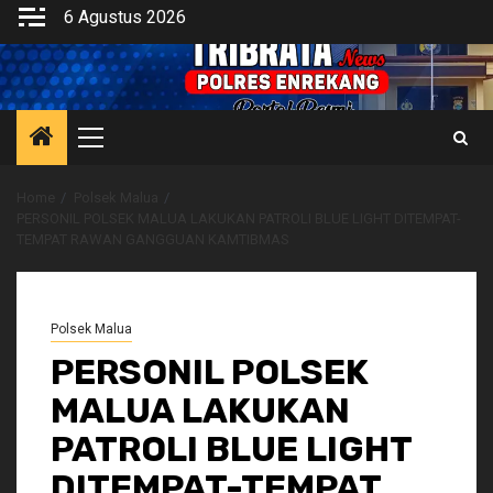
Skip
6 Agustus 2026
to
content
Primary
Menu
Home
Polsek Malua
PERSONIL POLSEK MALUA LAKUKAN PATROLI BLUE LIGHT DITEMPAT-
TEMPAT RAWAN GANGGUAN KAMTIBMAS
Polsek Malua
PERSONIL POLSEK
MALUA LAKUKAN
PATROLI BLUE LIGHT
DITEMPAT-TEMPAT