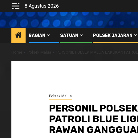
Skip
8 Agustus 2026
to
content
BAGIAN
SATUAN
POLSEK JAJARAN
Home
Polsek Malua
PERSONIL POLSEK MALUA LAKUKAN PATROL
Polsek Malua
PERSONIL POLSE
PATROLI BLUE LI
RAWAN GANGGUA