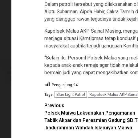
Dalam patroli tersebut yang dilaksanakan 
Aiptu Suharman, Aipda Habir, Cakra Tamrin
yang dianggap rawan terjadinya tindak keja
Kapolsek Malua AKP Sainal Masing, mengata
menjaga situasi Kamtibmas tetap kondusif
masyarakat apabila terjadi gangguan Kamt
“Selain itu, Personil Polsek Malua yang me
kepada anak-anak remaja agar tidak melaku
bermain judi yang dapat mengakibatkan konfl
Pengunjung
94
Blue Light Patrol
Kapolsek Malua AKP Saina
Tags:
Continue
Previous
Polsek Maiwa Laksanakan Pengamanan
Reading
Tablik Akbar dan Peresmian Gedung SDIT
Ibadurahman Wahdah Islamiyah Maiwa.