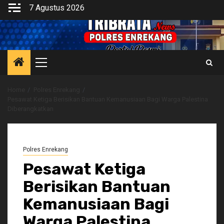
Skip
7 Agustus 2026
to
content
Primary
Menu
Home
Polres Enrekang
Pesawat Ketiga Berisikan Bantuan Kemanusiaan Bagi Warga Palestina
Diberangkatkan
Polres Enrekang
Pesawat Ketiga
Berisikan Bantuan
Kemanusiaan Bagi
Warga Palestina