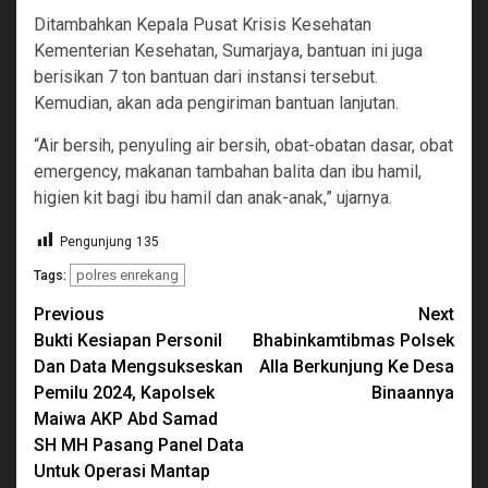
Ditambahkan Kepala Pusat Krisis Kesehatan
Kementerian Kesehatan, Sumarjaya, bantuan ini juga
berisikan 7 ton bantuan dari instansi tersebut.
Kemudian, akan ada pengiriman bantuan lanjutan.
“Air bersih, penyuling air bersih, obat-obatan dasar, obat
emergency, makanan tambahan balita dan ibu hamil,
higien kit bagi ibu hamil dan anak-anak,” ujarnya.
Pengunjung
135
polres enrekang
Tags:
Continue
Previous
Next
Bukti Kesiapan Personil
Bhabinkamtibmas Polsek
Reading
Dan Data Mengsukseskan
Alla Berkunjung Ke Desa
Pemilu 2024, Kapolsek
Binaannya
Maiwa AKP Abd Samad
SH MH Pasang Panel Data
Untuk Operasi Mantap