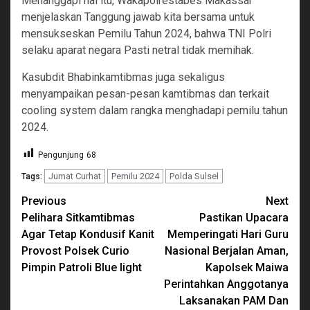
Menanggapi hal itu, Wakapolrestabes Makassar
menjelaskan Tanggung jawab kita bersama untuk
mensukseskan Pemilu Tahun 2024, bahwa TNI Polri
selaku aparat negara Pasti netral tidak memihak.
Kasubdit Bhabinkamtibmas juga sekaligus
menyampaikan pesan-pesan kamtibmas dan terkait
cooling system dalam rangka menghadapi pemilu tahun
2024.
Pengunjung
68
Jumat Curhat
Pemilu 2024
Polda Sulsel
Tags:
Continue
Previous
Next
Pelihara Sitkamtibmas
Pastikan Upacara
Reading
Agar Tetap Kondusif Kanit
Memperingati Hari Guru
Provost Polsek Curio
Nasional Berjalan Aman,
Pimpin Patroli Blue light
Kapolsek Maiwa
Perintahkan Anggotanya
Laksanakan PAM Dan