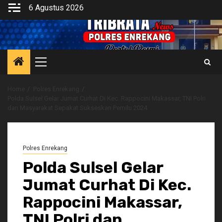
Skip
6 Agustus 2026
to
content
Primary
Menu
Home
Polres Enrekang
Polda Sulsel Gelar Jumat Curhat Di Kec. Rappocini Makassar, TNI Polri
dan Masyarakat Sepakat Sukseskan Pemilu 2024
Polres Enrekang
Polda Sulsel Gelar
Jumat Curhat Di Kec.
Rappocini Makassar,
TNI Polri dan