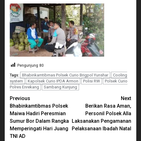
Pengunjung
80
Bhabinkamtibmas Polsek Curio Brigpol Yunshar
Cooling
Tags:
system
Kapolsek Curio IPDA Armon
Polisi RW
Polsek Curio
Polres Enrekang
Sambang Kunjung
Continue
Previous
Next
Bhabinkamtibmas Polsek
Berikan Rasa Aman,
Reading
Maiwa Hadiri Peresmian
Personil Polsek Alla
Sumur Bor Dalam Rangka
Laksanakan Pengamanan
Memperingati Hari Juang
Pelaksanaan Ibadah Natal
TNI AD