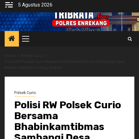
Skip
5 Agustus 2026
to
content
Primary
Menu
Home
Polsek Curio
Polisi RW Polsek Curio Bersama Bhabinkamtibmas Sambangi Desa
Binaan Lakukan Cooling System
Polsek Curio
Polisi RW Polsek Curio
Bersama
Bhabinkamtibmas
Sambangi Desa