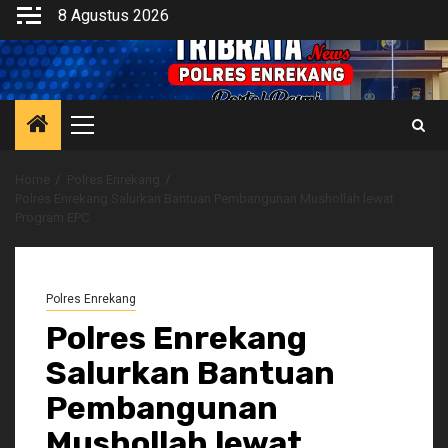
Skip
8 Agustus 2026
to
content
Primary
Menu
Home
Polres Enrekang
Polres Enrekang Salurkan Bantuan Pembangunan Mushollah lewat
Program EPC
Polres Enrekang
Polres Enrekang
Salurkan Bantuan
Pembangunan
Mushollah lewat