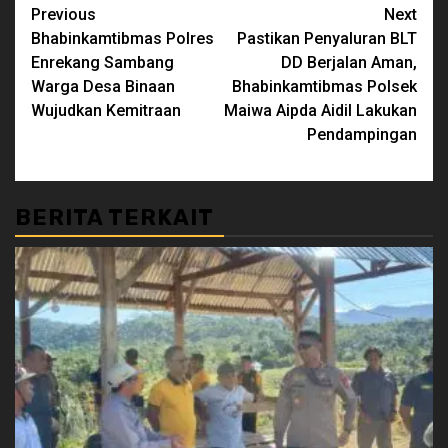
Continue
Previous
Next
Bhabinkamtibmas Polres
Pastikan Penyaluran BLT
Reading
Enrekang Sambang
DD Berjalan Aman,
Warga Desa Binaan
Bhabinkamtibmas Polsek
Wujudkan Kemitraan
Maiwa Aipda Aidil Lakukan
Pendampingan
BERITA TERKAIT