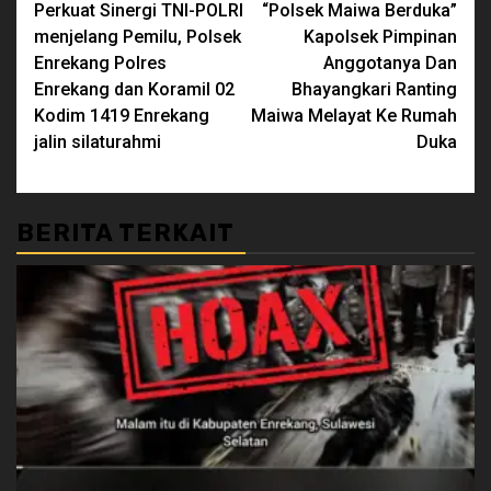
Perkuat Sinergi TNI-POLRI
“Polsek Maiwa Berduka”
Reading
menjelang Pemilu, Polsek
Kapolsek Pimpinan
Enrekang Polres
Anggotanya Dan
Enrekang dan Koramil 02
Bhayangkari Ranting
Kodim 1419 Enrekang
Maiwa Melayat Ke Rumah
jalin silaturahmi
Duka
BERITA TERKAIT