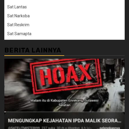
Sat Lantas
Sat Narkoba
Sat Reskrim
Sat Samapta
BERITA LAINNYA