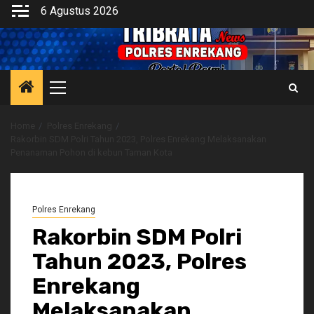
Skip
6 Agustus 2026
to
content
Primary
Menu
Home
Polres Enrekang
Rakorbin SDM Polri Tahun 2023, Polres Enrekang Melaksanakan
Penanaman Pohon di kebun Taman Kota
Polres Enrekang
Rakorbin SDM Polri
Tahun 2023, Polres
Enrekang
Melaksanakan