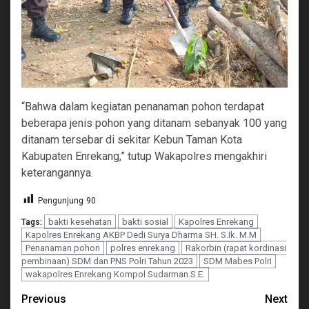
“Bahwa dalam kegiatan penanaman pohon terdapat
beberapa jenis pohon yang ditanam sebanyak 100 yang
ditanam tersebar di sekitar Kebun Taman Kota
Kabupaten Enrekang,” tutup Wakapolres mengakhiri
keterangannya.
Pengunjung
90
bakti kesehatan
bakti sosial
Kapolres Enrekang
Tags:
Kapolres Enrekang AKBP Dedi Surya Dharma SH. S.Ik. M.M
Penanaman pohon
polres enrekang
Rakorbin (rapat kordinasi
pembinaan) SDM dan PNS Polri Tahun 2023
SDM Mabes Polri
wakapolres Enrekang Kompol Sudarman.S.E.
Continue
Previous
Next