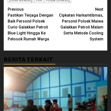
polres enrekang
Polri
Polsek Enrekang
Continue
Previous
Next
Pastikan Terjaga Dengan
Cipkatan Harkamtibmas,
Reading
Baik Personil Polsek
Personil Polsek Maiwa
Curio Galakkan Patroli
Galakkan Patroli Malam
Blue Light Hingga Ke
Serta Metode Cooling
Pelosok Rumah Warga
System
BERITA TERKAIT