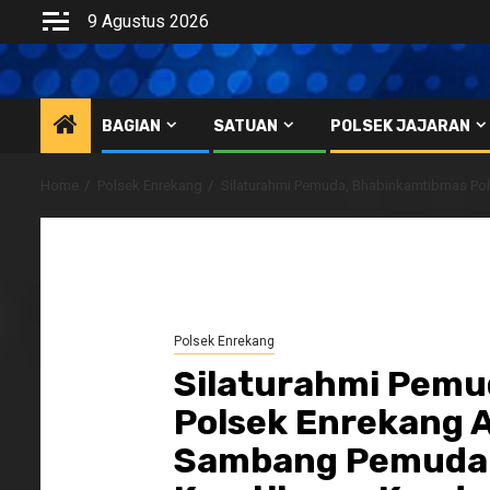
Skip
9 Agustus 2026
to
content
BAGIAN
SATUAN
POLSEK JAJARAN
Home
Polsek Enrekang
Silaturahmi Pemuda, Bhabinkamtibmas Po
Polsek Enrekang
Silaturahmi Pemu
Polsek Enrekang A
Sambang Pemuda 