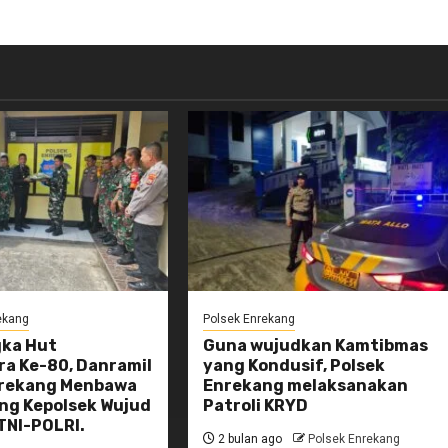
ekang
Polsek Enrekang
ka Hut
Guna wujudkan Kamtibmas
a Ke-80, Danramil
yang Kondusif, Polsek
nrekang Menbawa
Enrekang melaksanakan
ng Kepolsek Wujud
Patroli KRYD
TNI-POLRI.
2 bulan ago
Polsek Enrekang