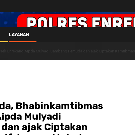
LAYANAN
lsek Enrekang Aipda Mulyadi Sambang Pemuda dan ajak Ciptakan Kamtibmas
da, Bhabinkamtibmas
ipda Mulyadi
dan ajak Ciptakan