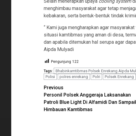
Selain menerapkan upaya
cooling system
da
menghimbau masyarakat agar tetap menjaga 
kebakaran, serta bentuk-bentuk tindak krimi
“ Kami juga mengharapkan agar masyarakat
situasi kamtibmas yang aman di desa, termasu
dan apabila ditemukan hal serupa agar dap
Aipda Mulyadi
Pengunjung
122
Bhabinkamtibmas Polsek Enrekang Aipda Mul
Tags:
Polisi
polres enrekang
Polri
Polsek Enrekang
Continue
Previous
Personil Polsek Anggeraja Laksanakan
Reading
Patroli Blue Light Di Alfamidi Dan Sampa
Himbauan Kamtibmas