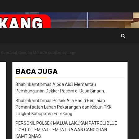
 Kondusif dengan Metode cooling system
BACA JUGA
Bhabinkamtibmas Aipda Aidil Memantau
Pembangunan Dekker Paccini di Desa Binaan.
Bhabinkamtibmas Polsek Alla Hadiri Penilaian
Pemanfaatan Lahan Pekarangan dan Kebun PKK
Tingkat Kabupaten Enrekang
PERSONIL POLSEK MALUA LAKUKAN PATROLI BLUE
LIGHT DITEMPAT-TEMPAT RAWAN GANGGUAN
KAMTIBMAS