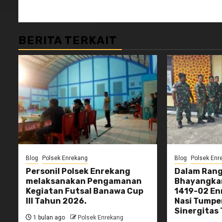
BERITA TERKAIT
Blog
Polsek Enrekang
Blog
Polsek Enr
Personil Polsek Enrekang
Dalam Rang
melaksanakan Pengamanan
Bhayangkar
Kegiatan Futsal Banawa Cup
1419-02 E
III Tahun 2026.
Nasi Tumpe
Sinergitas 
1 bulan ago
Polsek Enrekang