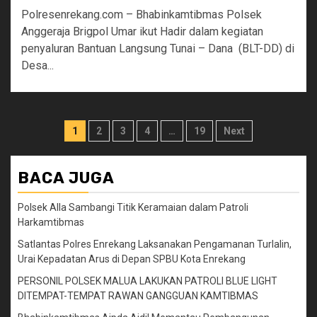
Polresenrekang.com – Bhabinkamtibmas Polsek
Anggeraja Brigpol Umar ikut Hadir dalam kegiatan
penyaluran Bantuan Langsung Tunai – Dana (BLT-DD) di
Desa...
Paginasi
1
2
3
4
…
19
Next
pos
BACA JUGA
Polsek Alla Sambangi Titik Keramaian dalam Patroli
Harkamtibmas
Satlantas Polres Enrekang Laksanakan Pengamanan Turlalin,
Urai Kepadatan Arus di Depan SPBU Kota Enrekang
PERSONIL POLSEK MALUA LAKUKAN PATROLI BLUE LIGHT
DITEMPAT-TEMPAT RAWAN GANGGUAN KAMTIBMAS