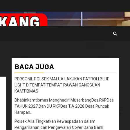
BACA JUGA
PERSONIL POLSEK MALUA LAKUKAN PATROLI BLUE
LIGHT DITEMPAT-TEMPAT RAWAN GANGGUAN
KAMTIBMAS
Bhabinkamtibmas Menghadiri MuserbangDes RKPDes
TAHUN 2027 Dan DU RKPDes T.A 2028 Desa Puncak
Harapan.
Polsek Alla Tingkatkan Kewaspadaan dalam
Pengamanan dan Pengawalan Cover Dana Bank