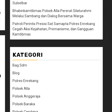
Sulselbar
Bhabinkamtibmas Polsek Alla Pererat Silaturahmi
n
Melalui Sambang dan Dialog Bersama Warga
a
Patroli Perintis Presisi Sat Samapta Polres Enrekang
Cegah Aksi Kejahatan, Premanisme, dan Gangguan
Kamtibmas
KATEGORI
Bag Sdm
Blog
n
Polres Enrekang
Polsek Alla
Polsek Anggeraja
Polsek Baraka
Polsek Cendana