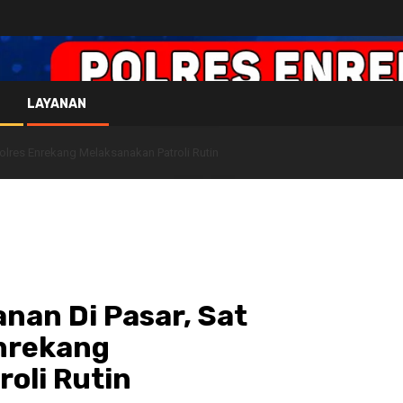
LAYANAN
lres Enrekang Melaksanakan Patroli Rutin
nan Di Pasar, Sat
nrekang
oli Rutin