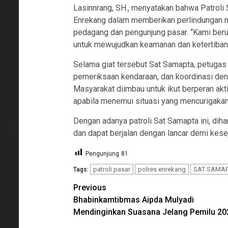
Lasinnrang, SH., menyatakan bahwa Patroli
Enrekang dalam memberikan perlindungan 
pedagang dan pengunjung pasar. “Kami berup
untuk mewujudkan keamanan dan ketertiban 
Selama giat tersebut Sat Samapta, petugas 
pemeriksaan kendaraan, dan koordinasi den
Masyarakat diimbau untuk ikut berperan ak
apabila menemui situasi yang mencurigakan
Dengan adanya patroli Sat Samapta ini, dih
dan dapat berjalan dengan lancar demi kese
Pengunjung
81
patroli pasar
polres enrekang
SAT SAMA
Tags:
Continue
Previous
Bhabinkamtibmas Aipda Mulyadi
Reading
Mendinginkan Suasana Jelang Pemilu 20