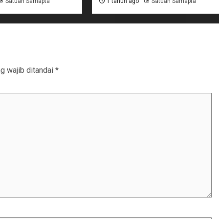
Satuan Samapta
1 tahun ago
Satuan Samapta
g wajib ditandai
*