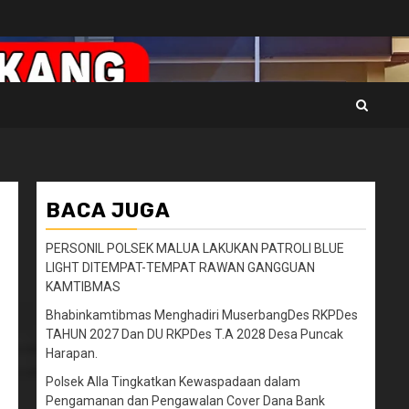
BACA JUGA
PERSONIL POLSEK MALUA LAKUKAN PATROLI BLUE
LIGHT DITEMPAT-TEMPAT RAWAN GANGGUAN
KAMTIBMAS
Bhabinkamtibmas Menghadiri MuserbangDes RKPDes
TAHUN 2027 Dan DU RKPDes T.A 2028 Desa Puncak
Harapan.
Polsek Alla Tingkatkan Kewaspadaan dalam
Pengamanan dan Pengawalan Cover Dana Bank