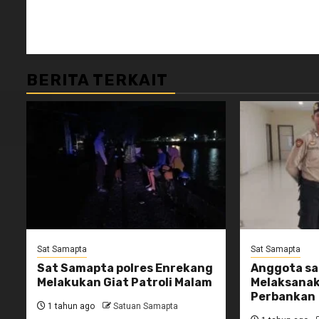
BERITA TERKAIT
Sat Samapta
Sat Samapta
Sat Samapta polres Enrekang
Anggota s
Melakukan Giat Patroli Malam
Melaksana
Perbankan
1 tahun ago
Satuan Samapta