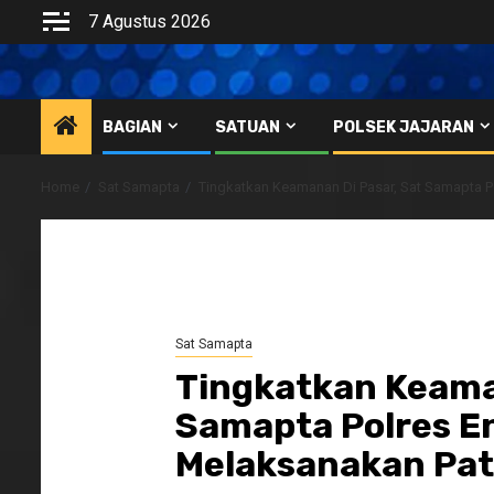
Skip
7 Agustus 2026
to
content
BAGIAN
SATUAN
POLSEK JAJARAN
Home
Sat Samapta
Tingkatkan Keamanan Di Pasar, Sat Samapta Po
Sat Samapta
Tingkatkan Keama
Samapta Polres E
Melaksanakan Patr