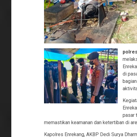
polre
melaks
Enreka
di pasa
bagian
aktivi
Kegiat
Enreka
pasar 
memastikan keamanan dan ketertiban di area
Kapolres Enrekang, AKBP Dedi Surya Dharma,