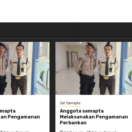
Sat Samapta
amapta
Anggota samapta
kan Pengamanan
Melaksanakan Pengamanan
Perbankan