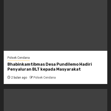
Polsek Cendana
Bhabinkamtibmas Desa Pundilemo Hadiri
Penyaluran BLT kepada Masyarakat
2 bulan ago
Polsek Cendana