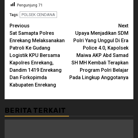
Pengunjung
71
POLSEK CENDANA
Tags:
Continue
Previous
Next
Sat Samapta Polres
Upaya Menjadikan SDM
Reading
Enrekang Melaksanakan
Polri Yang Unggul Di Era
Patroli Ke Gudang
Police 4.0, Kapolsek
Logistik KPU Bersama
Maiwa AKP Abd Samad
Kapolres Enrekang,
SH MH Kembali Terapkan
Dandim 1419 Enrekang
Program Polri Belajar
Dan Forkopimda
Pada Lingkup Anggotanya
Kabupaten Enrekang
BERITA TERKAIT