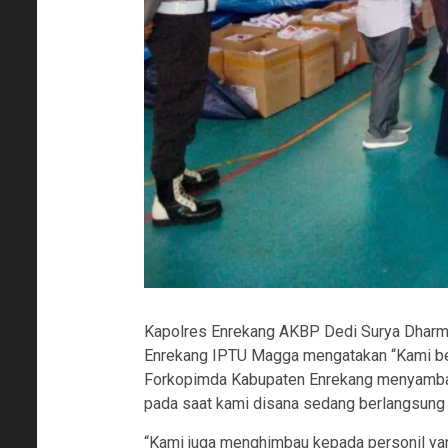
Kapolres Enrekang AKBP Dedi Surya Dharma
Enrekang IPTU Magga mengatakan “Kami be
Forkopimda Kabupaten Enrekang menyamban
pada saat kami disana sedang berlangsung p
“Kami juga menghimbau kepada personil yan