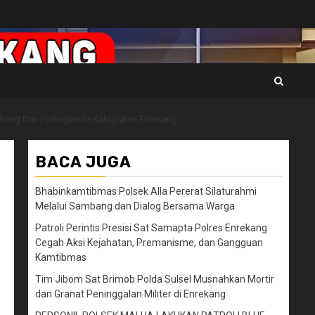
rekang Dan Forkopimda Kabupaten Enrekang
BACA JUGA
Bhabinkamtibmas Polsek Alla Pererat Silaturahmi
Melalui Sambang dan Dialog Bersama Warga
Patroli Perintis Presisi Sat Samapta Polres Enrekang
Cegah Aksi Kejahatan, Premanisme, dan Gangguan
Kamtibmas
Tim Jibom Sat Brimob Polda Sulsel Musnahkan Mortir
dan Granat Peninggalan Militer di Enrekang