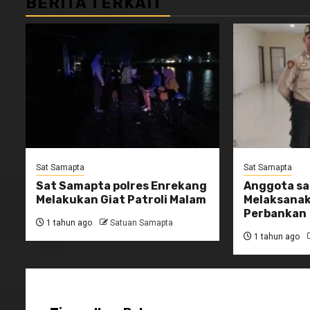
BERITA TERKAIT
Sat Samapta
Sat Samapta
Sat Samapta polres Enrekang
Anggota s
Melakukan Giat Patroli Malam
Melaksana
Perbankan
1 tahun ago
Satuan Samapta
1 tahun ago