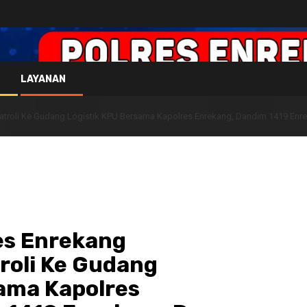
LAYANAN
atroli Ke Gudang Logistik KPU Bersama Kapolres Enrekang, Dandim 1419 En
es Enrekang
roli Ke Gudang
ama Kapolres