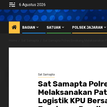
Skip
6 Agustus 2026
to
content
BAGIAN
SATUAN
POLSEK JAJARAN
Home
Sat Samapta
Sat Samapta Polres Enrekang Melaksanakan P
Sat Samapta
Sat Samapta Polr
Melaksanakan Pat
Logistik KPU Bers