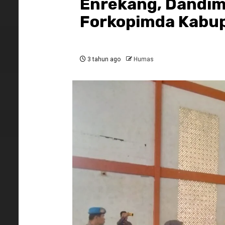
Enrekang, Dandim
Forkopimda Kabu
3 tahun ago
Humas