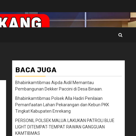
BACA JUGA
Bhabinkamtibmas Aipda Aidil Memantau
Pembangunan Dekker Paccini di Desa Binaan.
Bhabinkamtibmas Polsek Alla Hadiri Penilaian
Pemanfaatan Lahan Pekarangan dan Kebun PKK
Tingkat Kabupaten Enrekang
PERSONIL POLSEK MALUA LAKUKAN PATROLI BLUE
LIGHT DITEMPAT-TEMPAT RAWAN GANGGUAN
KAMTIBMAS