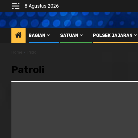
Skip
8 Agustus 2026
to
content
BAGIAN
SATUAN
POLSEK JAJARAN
Home
Patroli
Patroli