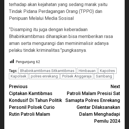
terhadap akan kejahatan yang sedang marak yaitu
Tindak Pidana Perdagangan Orang (TPPO) dan
Penipuan Melalui Media Sosisal
“Disamping itu juga dengan keberadaan
Bhabinkamtibmas diharapkan bisa memberikan rasa
aman serta mengurangi dan meminimalisir adanya
pelaku tindak kriminalitas.”pungkasnya.
Pengunjung
62
Bhabinkamtibmas Sitkamtibmas
Himbauan
Kapolres
Tags:
Kapolsek
polres enrekang
Polsek Anggeraja
Sambang
Continue
Previous
Next
Ciptakan Kamtibmas
Patroli Malam Presisi Sat
Reading
Kondusif Di Tahun Politik
Samapta Polres Enrekang
Personil Polsek Curio
Gentar Dilaksanakan
Rutin Patroli Malam
Dalam Menghadapi
Pemilu 2024