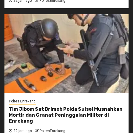
22 jam ago
PolresEnrekang
Polres Enrekang
Tim Jibom Sat Brimob Polda Sulsel Musnahkan
Mortir dan Granat Peninggalan Militer di
Enrekang
22 jam ago
PolresEnrekang