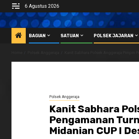
Skip
6 Agustus 2026
to
content
BAGIAN
SATUAN
POLSEK JAJARAN
Home
Polsek Anggeraja
Kanit Sabhara Polsek Anggeraja Pimpin
Polsek Anggeraja
Kanit Sabhara Pol
Pengamanan Turn
Midanian CUP I D