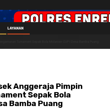
LAYANAN
 Pengamanan Turnament Sepak Bola Midanian CUP I Desa Bamba Puang
sek Anggeraja Pimpin
ament Sepak Bola
esa Bamba Puang