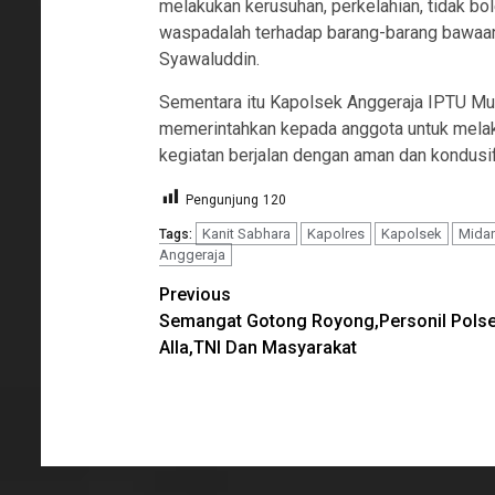
melakukan kerusuhan, perkelahian, tidak bo
waspadalah terhadap barang-barang bawaan 
Syawaluddin.
Sementara itu Kapolsek Anggeraja IPTU Muh. 
memerintahkan kepada anggota untuk melak
kegiatan berjalan dengan aman dan kondusif
Pengunjung
120
Kanit Sabhara
Kapolres
Kapolsek
Midan
Tags:
Anggeraja
Continue
Previous
Semangat Gotong Royong,Personil Pols
Reading
Alla,TNI Dan Masyarakat