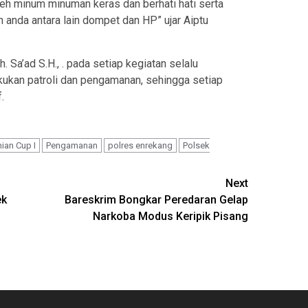
leh minum minuman keras dan berhati hati serta
anda antara lain dompet dan HP” ujar Aiptu
Sa’ad S.H., . pada setiap kegiatan selalu
ukan patroli dan pengamanan, sehingga setiap
.
ian Cup I
Pengamanan
polres enrekang
Polsek
Next
ek
Bareskrim Bongkar Peredaran Gelap
Narkoba Modus Keripik Pisang