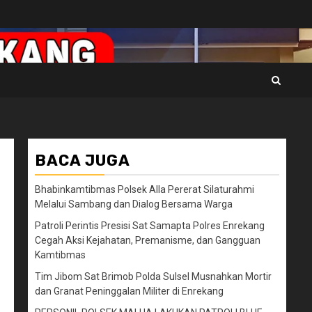
BACA JUGA
Bhabinkamtibmas Polsek Alla Pererat Silaturahmi
Melalui Sambang dan Dialog Bersama Warga
Patroli Perintis Presisi Sat Samapta Polres Enrekang
Cegah Aksi Kejahatan, Premanisme, dan Gangguan
Kamtibmas
Tim Jibom Sat Brimob Polda Sulsel Musnahkan Mortir
dan Granat Peninggalan Militer di Enrekang