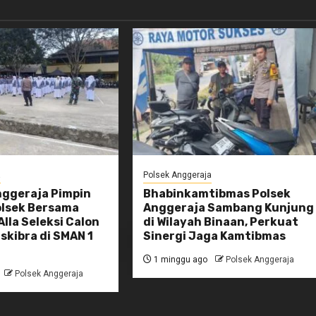
a
Polsek Anggeraja
nggeraja Pimpin
Bhabinkamtibmas Polsek
olsek Bersama
Anggeraja Sambang Kunjung
Alla Seleksi Calon
di Wilayah Binaan, Perkuat
skibra di SMAN 1
Sinergi Jaga Kamtibmas
1 minggu ago
Polsek Anggeraja
Polsek Anggeraja