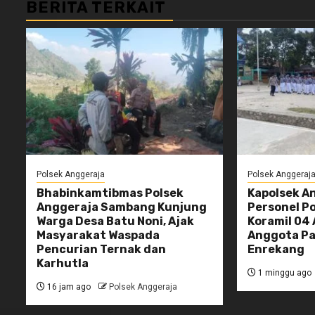
BERITA TERKAIT
Polsek Anggeraja
Polsek Anggeraj
Bhabinkamtibmas Polsek
Kapolsek A
Anggeraja Sambang Kunjung
Personel P
Warga Desa Batu Noni, Ajak
Koramil 04 
Masyarakat Waspada
Anggota Pa
Pencurian Ternak dan
Enrekang
Karhutla
1 minggu ago
16 jam ago
Polsek Anggeraja