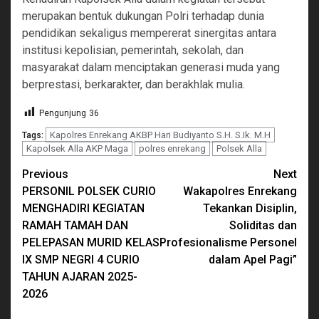
merupakan bentuk dukungan Polri terhadap dunia
pendidikan sekaligus mempererat sinergitas antara
institusi kepolisian, pemerintah, sekolah, dan
masyarakat dalam menciptakan generasi muda yang
berprestasi, berkarakter, dan berakhlak mulia.
Pengunjung
36
Kapolres Enrekang AKBP Hari Budiyanto S.H. S.Ik. M.H
Tags:
Kapolsek Alla AKP Maga
polres enrekang
Polsek Alla
Continue
Previous
Next
PERSONIL POLSEK CURIO
Wakapolres Enrekang
Reading
MENGHADIRI KEGIATAN
Tekankan Disiplin,
RAMAH TAMAH DAN
Soliditas dan
PELEPASAN MURID KELAS
Profesionalisme Personel
IX SMP NEGRI 4 CURIO
dalam Apel Pagi”
TAHUN AJARAN 2025-
2026