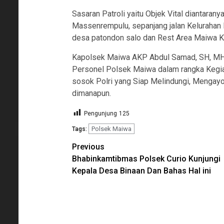
Sasaran Patroli yaitu Objek Vital diantaran
Massenrempulu, sepanjang jalan Kelurahan 
desa patondon salo dan Rest Area Maiwa K
Kapolsek Maiwa AKP Abdul Samad, SH, MH 
Personel Polsek Maiwa dalam rangka Kegiat
sosok Polri yang Siap Melindungi, Mengay
dimanapun.
Pengunjung
125
Polsek Maiwa
Tags:
Continue
Previous
Bhabinkamtibmas Polsek Curio Kunjungi
Reading
Kepala Desa Binaan Dan Bahas Hal ini