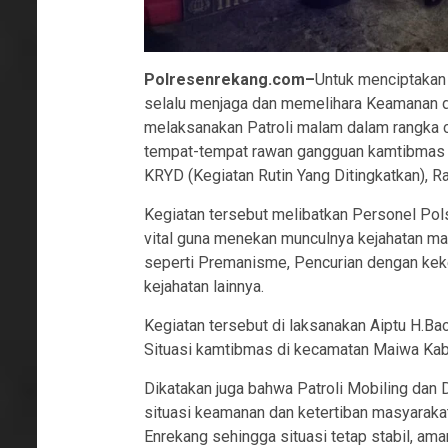
Polresenrekang.com–
Untuk menciptakan
selalu menjaga dan memelihara Keamanan d
melaksanakan Patroli malam dalam rangka ci
tempat-tempat rawan gangguan kamtibmas 
KRYD (Kegiatan Rutin Yang Ditingkatkan), R
Kegiatan tersebut melibatkan Personel Po
vital guna menekan munculnya kejahatan m
seperti Premanisme, Pencurian dengan keke
kejahatan lainnya.
Kegiatan tersebut di laksanakan Aiptu H.B
Situasi kamtibmas di kecamatan Maiwa Kab
Dikatakan juga bahwa Patroli Mobiling dan 
situasi keamanan dan ketertiban masyarak
Enrekang sehingga situasi tetap stabil, ama