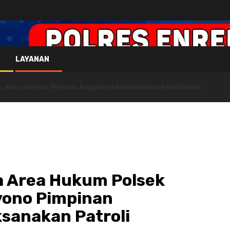
LAYANAN
, Aiptu Heriyono Pimpinan Anggotanya Melaksanakan Patroli Malam
a Area Hukum Polsek
yono Pimpinan
sanakan Patroli