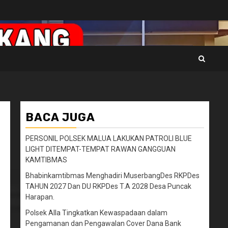
BACA JUGA
PERSONIL POLSEK MALUA LAKUKAN PATROLI BLUE
LIGHT DITEMPAT-TEMPAT RAWAN GANGGUAN
KAMTIBMAS
Bhabinkamtibmas Menghadiri MuserbangDes RKPDes
TAHUN 2027 Dan DU RKPDes T.A 2028 Desa Puncak
Harapan.
Polsek Alla Tingkatkan Kewaspadaan dalam
Pengamanan dan Pengawalan Cover Dana Bank