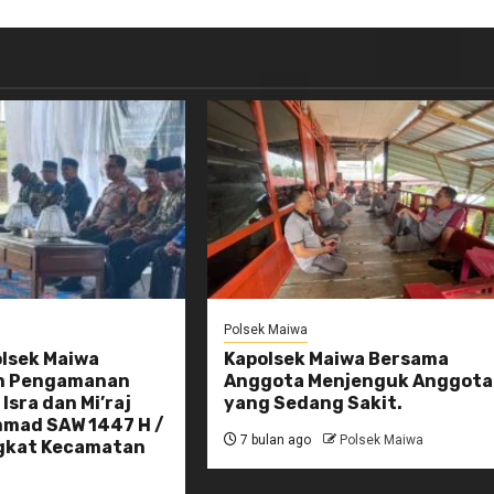
Polsek Maiwa
olsek Maiwa
Kapolsek Maiwa Bersama
n Pengamanan
Anggota Menjenguk Anggota
Isra dan Mi’raj
yang Sedang Sakit.
mad SAW 1447 H /
7 bulan ago
Polsek Maiwa
gkat Kecamatan