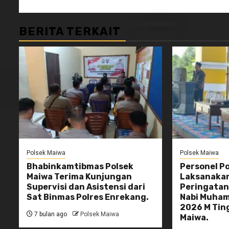
BERITA TERKAIT
Polsek Maiwa
Polsek Maiwa
Bhabinkamtibmas Polsek
Personel P
Maiwa Terima Kunjungan
Laksanaka
Supervisi dan Asistensi dari
Peringatan 
Sat Binmas Polres Enrekang.
Nabi Muham
2026 M Tin
7 bulan ago
Polsek Maiwa
Maiwa.