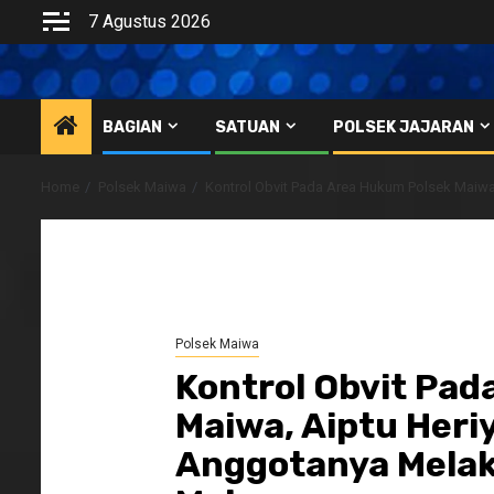
Skip
7 Agustus 2026
to
content
BAGIAN
SATUAN
POLSEK JAJARAN
Home
Polsek Maiwa
Kontrol Obvit Pada Area Hukum Polsek Maiwa
Polsek Maiwa
Kontrol Obvit Pad
Maiwa, Aiptu Heri
Anggotanya Melak