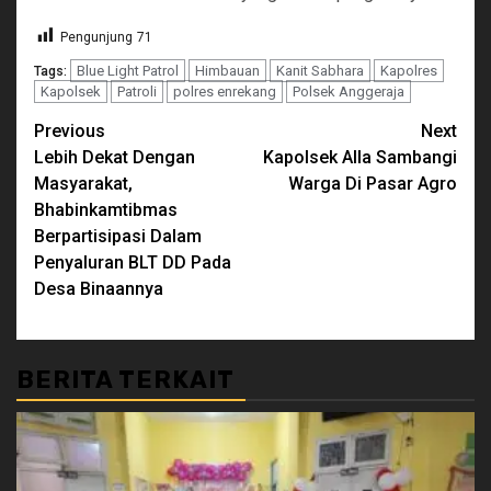
Pengunjung
71
Blue Light Patrol
Himbauan
Kanit Sabhara
Kapolres
Tags:
Kapolsek
Patroli
polres enrekang
Polsek Anggeraja
Continue
Previous
Next
Lebih Dekat Dengan
Kapolsek Alla Sambangi
Reading
Masyarakat,
Warga Di Pasar Agro
Bhabinkamtibmas
Berpartisipasi Dalam
Penyaluran BLT DD Pada
Desa Binaannya
BERITA TERKAIT