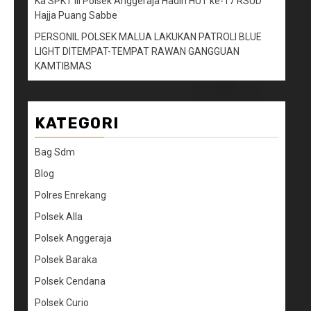
Ka SPKT III Polsek Anggeraja Hadiri HUT ke-17 RSUD
Hajja Puang Sabbe
PERSONIL POLSEK MALUA LAKUKAN PATROLI BLUE
LIGHT DITEMPAT-TEMPAT RAWAN GANGGUAN
KAMTIBMAS
KATEGORI
Bag Sdm
Blog
Polres Enrekang
Polsek Alla
Polsek Anggeraja
Polsek Baraka
Polsek Cendana
Polsek Curio