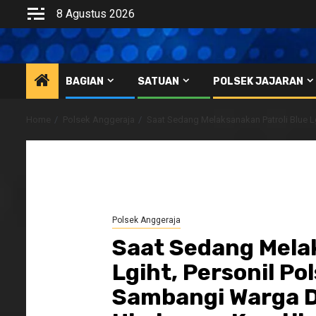
Skip
8 Agustus 2026
to
content
BAGIAN
SATUAN
POLSEK JAJARAN
Home
Polsek Anggeraja
Saat Sedang Melaksanakan Patroli Blue 
Polsek Anggeraja
Saat Sedang Melak
Lgiht, Personil Po
Sambangi Warga 