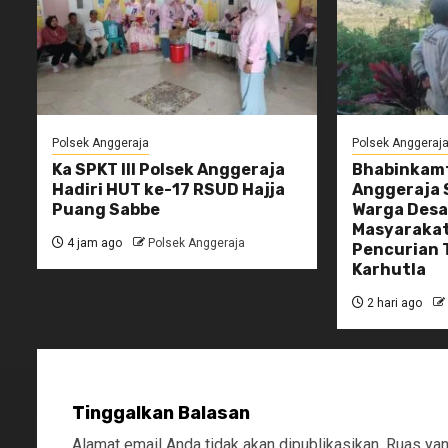
Polsek Anggeraja
Polsek Anggeraj
Ka SPKT III Polsek Anggeraja
Bhabinkamt
Hadiri HUT ke-17 RSUD Hajja
Anggeraja
Puang Sabbe
Warga Desa 
Masyaraka
4 jam ago
Polsek Anggeraja
Pencurian 
Karhutla
2 hari ago
Tinggalkan Balasan
Alamat email Anda tidak akan dipublikasikan.
Ruas yan