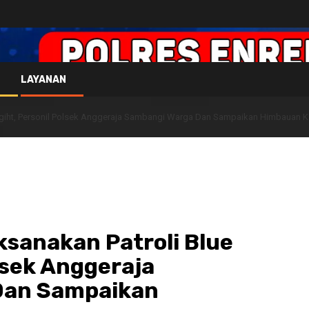
LAYANAN
Lgiht, Personil Polsek Anggeraja Sambangi Warga Dan Sampaikan Himbauan
sanakan Patroli Blue
lsek Anggeraja
Dan Sampaikan