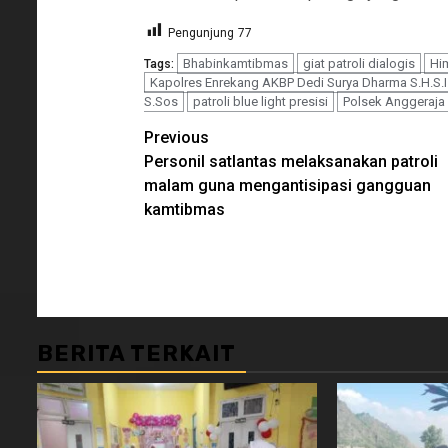
Pengunjung
77
Bhabinkamtibmas
giat patroli dialogis
Hi
Tags:
Kapolres Enrekang AKBP Dedi Surya Dharma S.H.S.I
S.Sos
patroli blue light presisi
Polsek Anggeraja
Continue
Previous
Personil satlantas melaksanakan patroli
Reading
malam guna mengantisipasi gangguan
kamtibmas
BERITA TERKAIT