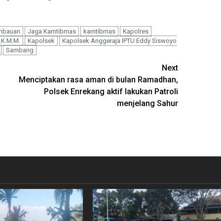
mbauan
Jaga Kamtibmas
kamtibmas
Kapolres
.K.M.M.
Kapolsek
Kapolsek Anggeraja IPTU Eddy Siswoyo
Sambang
Next
Menciptakan rasa aman di bulan Ramadhan,
Polsek Enrekang aktif lakukan Patroli
menjelang Sahur