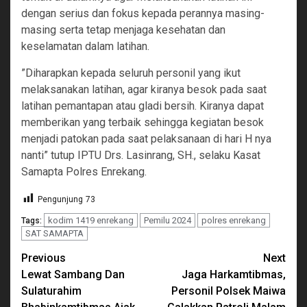
dengan serius dan fokus kepada perannya masing-
masing serta tetap menjaga kesehatan dan
keselamatan dalam latihan.
”Diharapkan kepada seluruh personil yang ikut
melaksanakan latihan, agar kiranya besok pada saat
latihan pemantapan atau gladi bersih. Kiranya dapat
memberikan yang terbaik sehingga kegiatan besok
menjadi patokan pada saat pelaksanaan di hari H nya
nanti” tutup IPTU Drs. Lasinrang, SH., selaku Kasat
Samapta Polres Enrekang.
Pengunjung
73
kodim 1419 enrekang
Pemilu 2024
polres enrekang
Tags:
SAT SAMAPTA
Continue
Previous
Next
Lewat Sambang Dan
Jaga Harkamtibmas,
Reading
Sulaturahim
Personil Polsek Maiwa